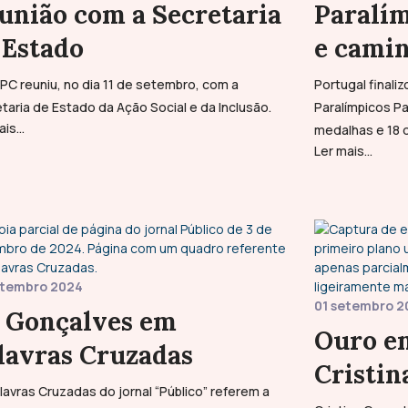
união com a Secretaria
Paralím
 Estado
e camin
PC reuniu, no dia 11 de setembro, com a
Portugal finali
taria de Estado da Ação Social e da Inclusão.
Paralímpicos P
is...
medalhas e 18 
Ler mais...
etembro 2024
01 setembro 2
..) Gonçalves em
Ouro e
lavras Cruzadas
Cristin
lavras Cruzadas do jornal “Público” referem a