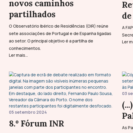
novos caminhos
Re
partilhados
de
O Observatório Ibérico de Residências (OIR) reúne
A FAP
sete associações de Portugal e de Espanha ligadas
Secre
ao setor. O principal objetivo é a partilha de
Ler ma
conhecimentos.
Ler mais...
03 s
(.
05 setembro 2024
Pa
8.º Fórum INR
As Pa