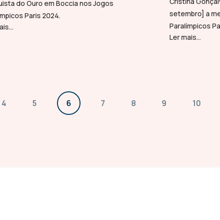
Cristina Gonçal
ista do Ouro em Boccia nos Jogos
setembro] a me
ímpicos Paris 2024.
Paralímpicos Pa
is...
Ler mais...
4
5
6
7
8
9
10