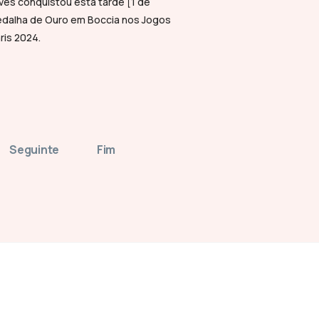
ves conquistou esta tarde [1 de
dalha de Ouro em Boccia nos Jogos
ris 2024.
Seguinte
Fim