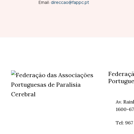
Email:
direccao@fappc.pt
Federaçã
Portugue
Av. Rai
1600-67
Tel: 967