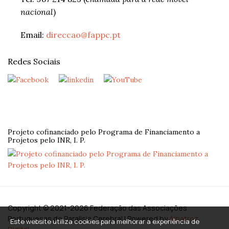
nacional
)
Email:
direccao@fappc.pt
Redes Sociais
Projeto cofinanciado pelo Programa de Financiamento a
Projetos pelo INR, I. P.
Copyright ©
2021-2026 Federação das Associações
Portuguesas de Paralisia Cerebral | Powered by
Albatroz
Este website utiliza cookies para melhorar a experiência de