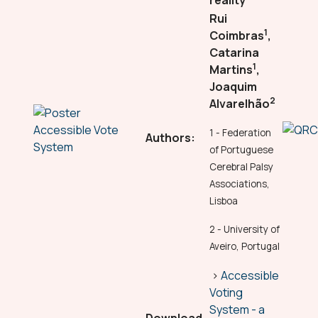
reality
Rui
1
Coimbras
,
Catarina
1
Martins
,
Joaquim
2
Alvarelhão
1 - Federation
Authors:
of Portuguese
Cerebral Palsy
Associations,
Lisboa
2 - University of
Aveiro, Portugal
>
Accessible
Voting
System - a