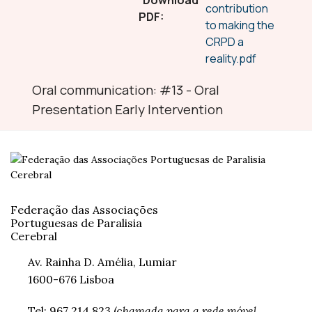
Download
contribution
PDF:
to making the
CRPD a
reality.pdf
Oral communication: #13 - Oral
Presentation Early Intervention
Federação das Associações
Portuguesas de Paralisia
Cerebral
Av. Rainha D. Amélia, Lumiar
1600-676 Lisboa
Tel: 967 214 823 (c
hamada para a rede móvel