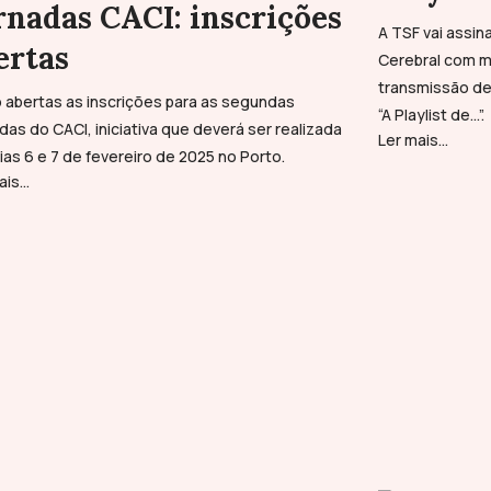
rnadas CACI: inscrições
A TSF vai assina
ertas
Cerebral com m
transmissão de
 abertas as inscrições para as segundas
“A Playlist de...”.
das do CACI, iniciativa que deverá ser realizada
Ler mais...
ias 6 e 7 de fevereiro de 2025 no Porto.
is...