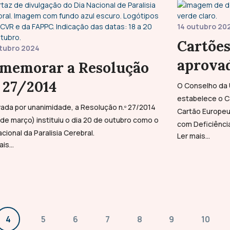
14 outubro 20
Cartõe
utubro 2024
aprova
memorar a Resolução
º 27/2014
O Conselho da 
estabelece o C
ada por unanimidade, a Resolução n.º 27/2014
Cartão Europe
 de março) instituiu o dia 20 de outubro como o
com Deficiência
acional da Paralisia Cerebral.
Ler mais...
is...
4
5
6
7
8
9
10