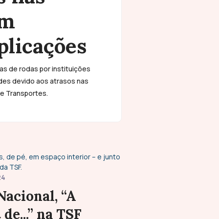
om
plicações
s de rodas por instituições
ades devido aos atrasos nas
 e Transportes.
24
Nacional, “A
 de...” na TSF