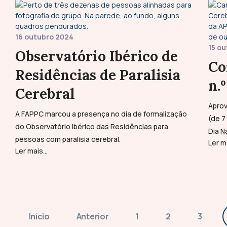
16 outubro 2024
15 o
Observatório Ibérico de
Co
Residências de Paralisia
n.
Cerebral
Aprov
A FAPPC marcou a presença no dia de formalização
(de 7
do Observatório Ibérico das Residências para
Dia N
pessoas com paralisia cerebral.
Ler ma
Ler mais...
Início
Anterior
1
2
3