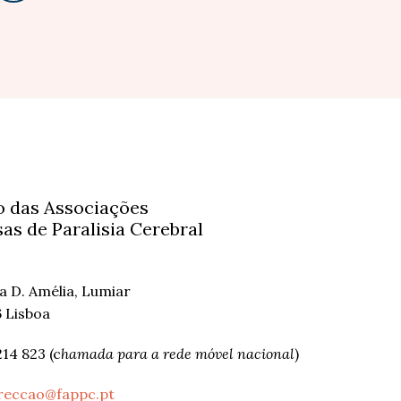
 das Associações
as de Paralisia Cerebral
ha D. Amélia, Lumiar
 Lisboa
214 823 (c
hamada para a rede móvel nacional
)
reccao@fappc.pt