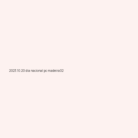
2023.10.20 dia nacional pc madeira02