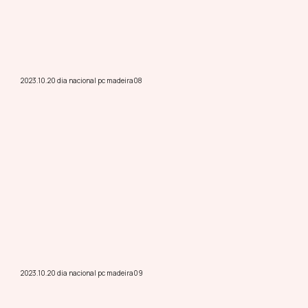
2023.10.20 dia nacional pc madeira08
2023.10.20 dia nacional pc madeira09