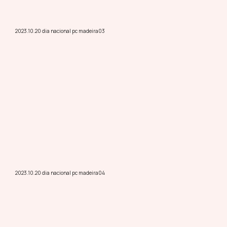
2023.10.20 dia nacional pc madeira03
2023.10.20 dia nacional pc madeira04