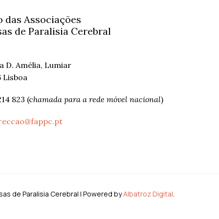
 das Associações
as de Paralisia Cerebral
ha D. Amélia, Lumiar
 Lisboa
214 823 (c
hamada para a rede móvel nacional
)
reccao@fappc.pt
s de Paralisia Cerebral | Powered by
Albatroz Digital
.