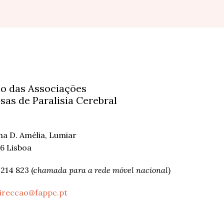
o das Associações
sas de Paralisia Cerebral
nha D. Amélia, Lumiar
6 Lisboa
 214 823 (c
hamada para a rede móvel nacional
)
ireccao@fappc.pt