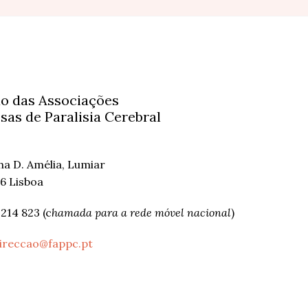
o das Associações
sas de Paralisia Cerebral
nha D. Amélia, Lumiar
6 Lisboa
 214 823 (c
hamada para a rede móvel nacional
)
ireccao@fappc.pt